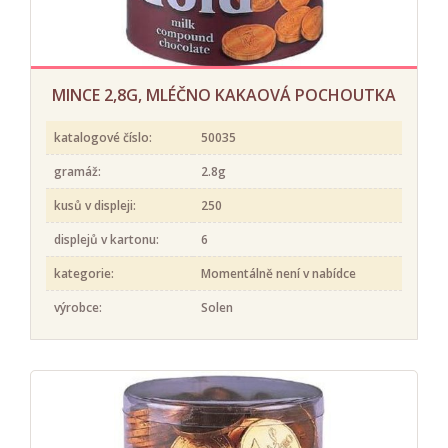
MINCE 2,8G, MLÉČNO KAKAOVÁ POCHOUTKA
katalogové číslo:
50035
gramáž:
2.8g
kusů v displeji:
250
displejů v kartonu:
6
kategorie:
Momentálně není v nabídce
výrobce:
Solen