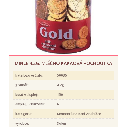
MINCE 4,2G, MLÉČNO KAKAOVÁ POCHOUTKA
katalogové číslo:
50036
gramáž:
4.2g
kusů v displeji:
150
displejů v kartonu:
6
kategorie:
Momentálně není v nabídce
výrobce:
Solen