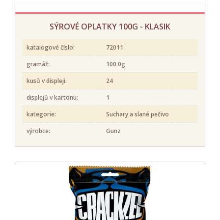
SÝROVÉ OPLATKY 100G - KLASIK
katalogové číslo:
72011
gramáž:
100.0g
kusů v displeji:
24
displejů v kartonu:
1
kategorie:
Suchary a slané pečivo
výrobce:
Gunz