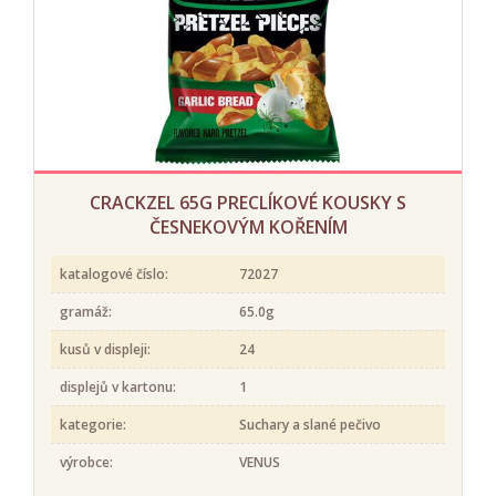
CRACKZEL 65G PRECLÍKOVÉ KOUSKY S
ČESNEKOVÝM KOŘENÍM
katalogové číslo:
72027
gramáž:
65.0g
kusů v displeji:
24
displejů v kartonu:
1
kategorie:
Suchary a slané pečivo
výrobce:
VENUS