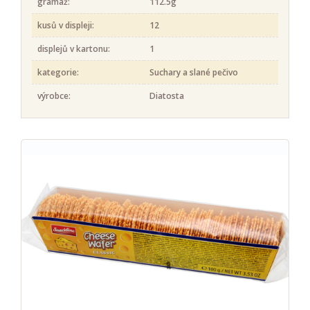
gramáž:
112.5g
kusů v displeji:
12
displejů v kartonu:
1
kategorie:
Suchary a slané pečivo
výrobce:
Diatosta