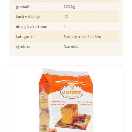
gramáž:
225.0g
kusů v displeji:
12
displejů v kartonu:
1
kategorie:
Suchary a slané pečivo
výrobce:
Diatosta