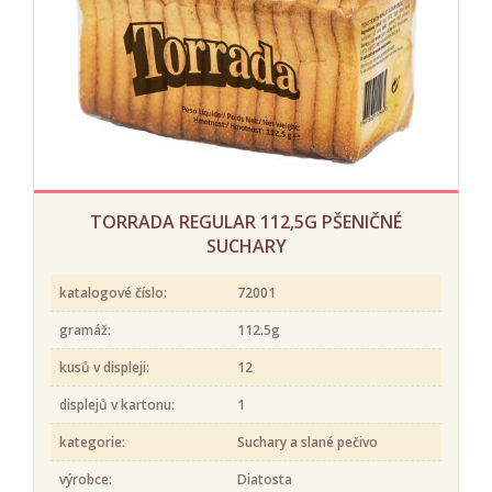
TORRADA REGULAR 112,5G PŠENIČNÉ
SUCHARY
katalogové číslo:
72001
gramáž:
112.5g
kusů v displeji:
12
displejů v kartonu:
1
kategorie:
Suchary a slané pečivo
výrobce:
Diatosta